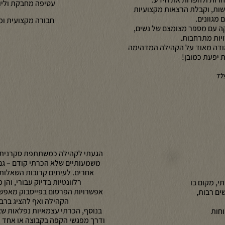
עטיפה מחבקת וליוו
ות, וקבלת הרצאות מקצועיות
 מגוונים.
חבורה מקצועית ומ
 עם מספר מצומצם של נשים,
יות מתרחבות.
 מודה מאוד על הקהילה המדהימה
ת יפעת כמובן!
פלד
הגעתי לקהילה כמשתתפת סקרנית, ו
משמעותיים שלא הכרתי קודם – גם 
אחרים. לעיתים קרובות השאלות
רלוונטיות בדיוק עבורי, והן
י, מקום בו
אפשרויות הפרסום בפייסבוק מאפשר
ים רבות,
הקהילה ואף להציג ברבי
בנוסף, הכרתי עצמאיות נפלאות שא
וחות
ודרך מפגשי הקפה בקבוצה או אחד ע