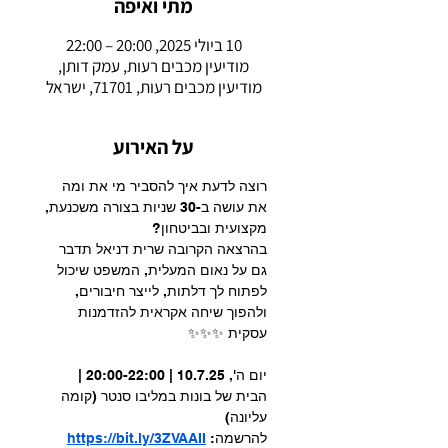
מתי ואיפה
10 ביולי 2025, 20:00 – 22:00
מודיעין מכבים רעות, עמק דותן,
מודיעין מכבים רעות, 71701, ישראל
על האירוע
רוצה לדעת איך להסביר מי את ומה 
את עושה ב-30 שניות בצורה משכנעת, 
מקצועית ובביטחון?
בהרצאה הקרובה שרית דניאל תדבר 
גם על נאום המעלית, המשפט שיכול 
לפתוח לך דלתות, לייצר חיבורים, 
ולהפוך שיחה אקראית להזדמנות 
עסקית ✨✨✨
יום ה', 10.7.25 | 20:00-22:00 | 
הבית של בונות במליבו סנטר (קומה 
עליונה)
להרשמה: 
https://bit.ly/3ZVAAII