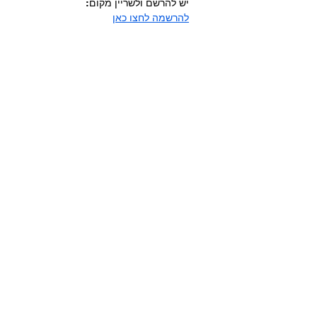
יש להרשם ולשריין מקום:
להרשמה לחצו כאן
כל הזכויות שמורות ליפעת מורן-ריינברג
2025-
2026
עוצב ונבנה ע"י יפעת מורן-ריינברג IM DIGITAL
אינדקס העסקים של מודיעין-מכבים-רעות
|
להצטרפות לקהילת העצמאיות
|
להצטרפות
לאינדקס העסקים
|
לפודקאסט - לוקאלי |
קהילות נטוורקינג לנשים עצמאיות
|
מודיעין •
השפלה • ירושלים
|
שאלות נפוצות על קהילת
הנטוורקינג IM VIP
הצהרת נגישות | תקנון ומדיניות פרטיות