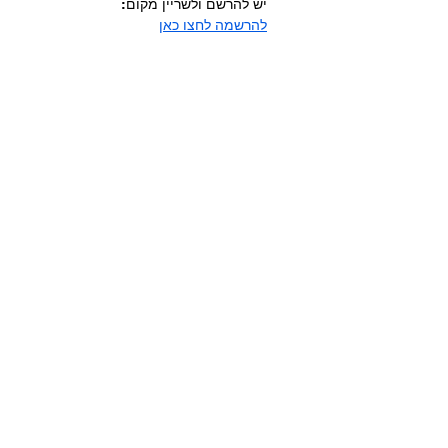
יש להרשם ולשריין מקום:
להרשמה לחצו כאן
כל הזכויות שמורות ליפעת מורן-ריינברג
2025-
2026
עוצב ונבנה ע"י יפעת מורן-ריינברג IM DIGITAL
אינדקס העסקים של מודיעין-מכבים-רעות
|
להצטרפות לקהילת העצמאיות
|
להצטרפות
לאינדקס העסקים
|
לפודקאסט - לוקאלי |
קהילות נטוורקינג לנשים עצמאיות
|
מודיעין •
השפלה • ירושלים
|
שאלות נפוצות על קהילת
הנטוורקינג IM VIP
הצהרת נגישות | תקנון ומדיניות פרטיות