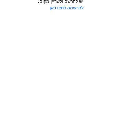
יש להרשם ולשריין מקום:
להרשמה לחצו כאן
כל הזכויות שמורות ליפעת מורן-ריינברג
2025-
2026
עוצב ונבנה ע"י יפעת מורן-ריינברג IM DIGITAL
אינדקס העסקים של מודיעין-מכבים-רעות
|
להצטרפות לקהילת העצמאיות
|
להצטרפות
לאינדקס העסקים
|
לפודקאסט - לוקאלי |
קהילות נטוורקינג לנשים עצמאיות
|
מודיעין •
השפלה • ירושלים
|
שאלות נפוצות על קהילת
הנטוורקינג IM VIP
הצהרת נגישות | תקנון ומדיניות פרטיות