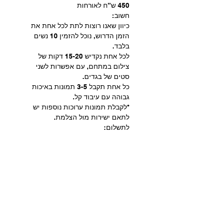
450 ש”ח לאורחות
חשוב:
כיוון שאנו רוצות לתת לכל אחת את 
הזמן הדרוש, נוכל להזמין 10 נשים 
בלבד.
לכל אחת נקדיש 15-20 דקות של 
צילום במתחם, עם אפשרות לשני 
סטים של בגדים. 
כל אחת תקבל 3-5 תמונות באיכות 
גבוהה עם עיבוד קל.
*לקבלת תמונות ערוכות נוספות יש 
לתאם ישירות מול הצלמת.
לתשלום:
bit.ly/IMVIP-PHOTOGRAPHY
לאחר התשלום שלחו לי הודעה עם שם 
מלא ואשבץ אתכן בצילומים.