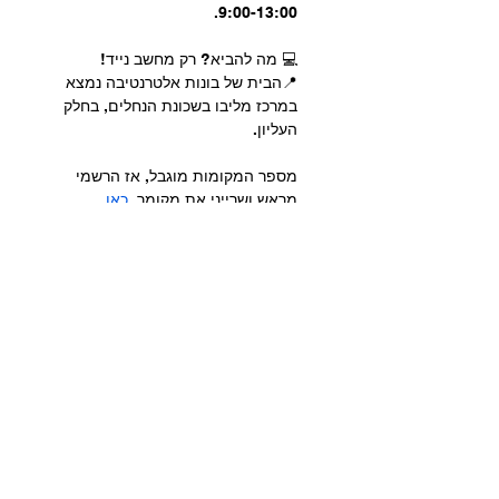
9:00-13:00.
💻 מה להביא? רק מחשב נייד!
📍הבית של בונות אלטרנטיבה נמצא 
במרכז מליבו בשכונת הנחלים, בחלק 
העליון.
מספר המקומות מוגבל, אז הרשמי 
מראש ושרייני את מקומך  
כאן
כל הזכויות שמורות ליפעת מורן-ריינברג
2025-
2026
עוצב ונבנה ע"י יפעת מורן-ריינברג IM DIGITAL