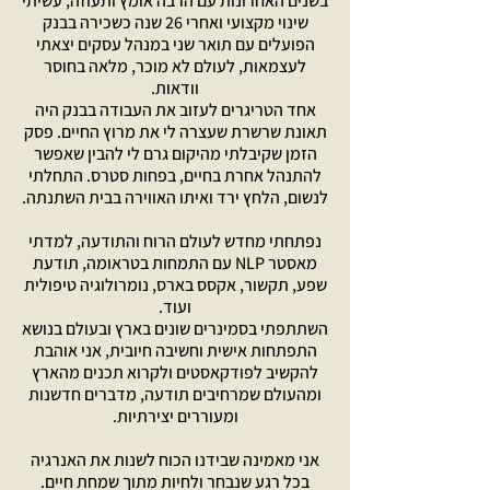
בשנים האחרונות עם הרבה אומץ ותעוזה, עשיתי
שינוי מקצועי ואחרי 26 שנה כשכירה בבנק
הפועלים עם תואר שני במנהל עסקים יצאתי
לעצמאות, לעולם לא מוכר, מלאה בחוסר
וודאות.
אחד הטריגרים לעזוב את העבודה בבנק היה
תאונת שרשרת שעצרה לי את מרוץ החיים. פסק
הזמן שקיבלתי מהיקום גרם לי להבין שאפשר
להתנהל אחרת בחיים, בפחות סטרס. התחלתי
לנשום, הלחץ ירד ואיתו האווירה בבית השתנתה.
נפתחתי מחדש לעולם הרוח והתודעה, למדתי
מאסטר NLP עם התמחות בטראומה, תודעת
שפע, תקשור, אקסס בארס, נומרולוגיה טיפולית
ועוד.
השתתפתי בסמינרים שונים בארץ ובעולם בנושא
התפתחות אישית וחשיבה חיובית, אני אוהבת
להקשיב לפודקאסטים ולקרוא תכנים מהארץ
ומהעולם שמרחיבים תודעה, מדברים חדשנות
ומעוררים יצירתיות.
אני מאמינה שבידנו הכוח לשנות את האנרגיה
בכל רגע שנבחר ולחיות מתוך שמחת חיים.