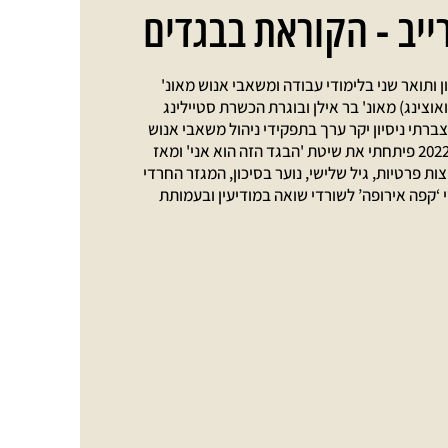
ייב - הקוראת בבגדים
ן ותואר שני בלימודי עבודה ומשאבי אנוש מאונ'
צינג) מאונ' בר אילן ובוגרת הכשרת סטיילינג
בחיל המודיעין צברתי ניסיון יקר ערך בתפקידי ניהול משאבי אנוש
והפכתי למוקד ידע בתחום המיון והגיוס. בשנת 2022 פיתחתי את שיטת 'הבגד הזה הוא אני' ומאז
ות פרטיות, גיל שלישי, נוער בסיכון, המגזר החרדי
 ‘קפה אירופה’ לשורדי שואה במודיעין ובעמותת