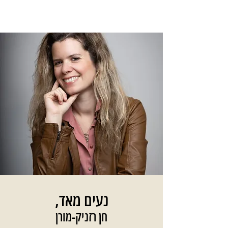
נעים מאד,
חן רזניק-מורן