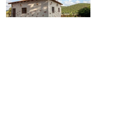
צרו איתי קשר
052-8712755
sgibeon@gmail.com
https://light-design.co.il/
נחל הירמוך 6, מודיעין