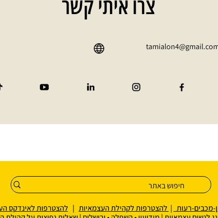
צרו איתי קשר
tamialon4@gmail.co
ן-מכבים-רעות
|
להצטרפות לקהילת העצמאיות
|
להצטרפות לאינדקס הע
נג לנשים עצמאיות
|
מודיעין • השפלה • ירושלים
|
שאלות נפוצות על קהילת הנטוורק