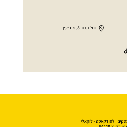
נחל תבור 8, מודיעין
סקים
|
לפודקאסט - לוקאלי
ינג IM VIP