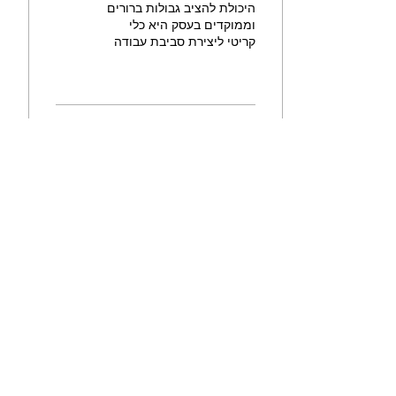
היכולת להציב גבולות ברורים
וממוקדים בעסק היא כלי
קריטי ליצירת סביבת עבודה
בריאה ומאוזנת. גבולות
ברורים עוזרים להימנע
משחיקה, שומרים על...
0
117
כל הזכויות שמורות ליפעת מורן-ריינברג
2025-
2026
עוצב ונבנה ע"י יפעת מורן-ריינברג IM DIGITAL
אינדקס העסקים של מודיעין-מכבים-רעות
|
להצטרפות לקהילת העצמאיות
|
להצטרפות
לאינדקס העסקים
|
לפודקאסט - לוקאלי |