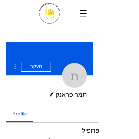
 actions
מעקב
תמר פראנק
כותב/ת
תמר פראנק
Profile
פרופיל